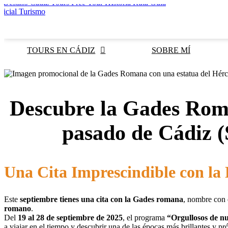
Ir
al
contenido
TOURS EN CÁDIZ
SOBRE MÍ
Descubre la Gades Roma
pasado de Cádiz (
Una Cita Imprescindible con la 
Este
septiembre tienes una cita con la Gades romana
, nombre con 
romano
.
Del
19 al 28 de septiembre de 2025
, el programa
“Orgullosos de nu
a viajar en el tiempo y descubrir una de las épocas más brillantes y pr