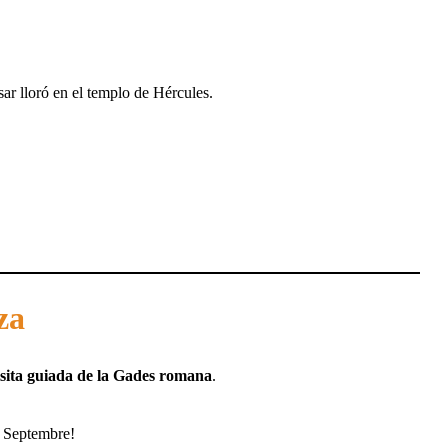
ar lloró en el templo de Hércules.
za
isita guiada de la Gades romana
.
n Septembre!