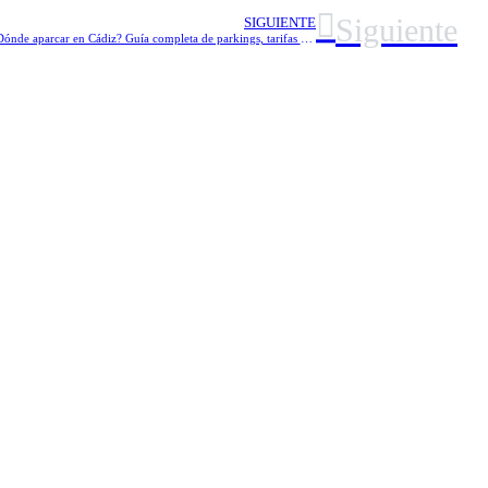
Siguiente
SIGUIENTE
¿Dónde aparcar en Cádiz? Guía completa de parkings, tarifas y zonas reguladas