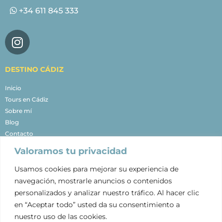
+34 611 845 333
DESTINO CÁDIZ
Inicio
Tours en Cádiz
Sobre mí
Blog
Contacto
Valoramos tu privacidad
NUESTROS TOURS
Usamos cookies para mejorar su experiencia de
Free Tour Cádiz
navegación, mostrarle anuncios o contenidos
Free Tour Cádiz con Puesta de Sol
personalizados y analizar nuestro tráfico. Al hacer clic
Tour La Habana Española
en “Aceptar todo” usted da su consentimiento a
Visita Cádiz Fenicia y Romana
nuestro uso de las cookies.